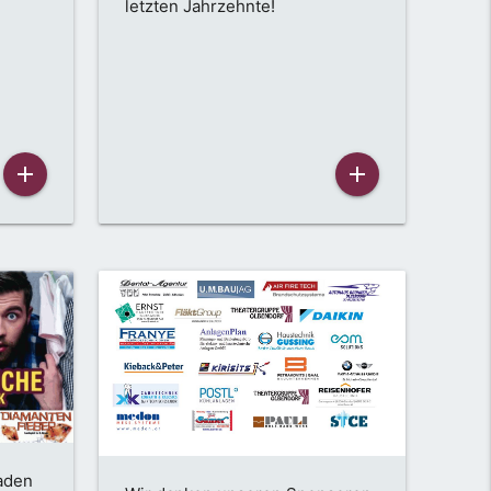
letzten Jahrzehnte!
add
add
aden