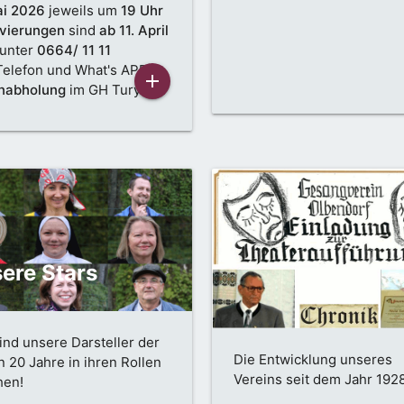
ai 2026
jeweils um
19 Uhr
vierungen
sind
ab 11. April
unter
0664/ 11 11
Telefon und What's APP)
add
nabholung
im GH Tury am
g,
24. April 2026
von
18-
hr
und am Sonntag,
26.
 2026
von
10-12 Uhr
ere Stars
ind unsere Darsteller der
Die Entwicklung unseres
n 20 Jahre in ihren Rollen
Vereins seit dem Jahr 192
hen!