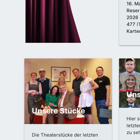
16. M
Reser
2026
477
(
Karte
Freita
20 U
April
Uns
Unsere Stücke
Hier s
letzte
zu se
Die Theaterstücke der letzten