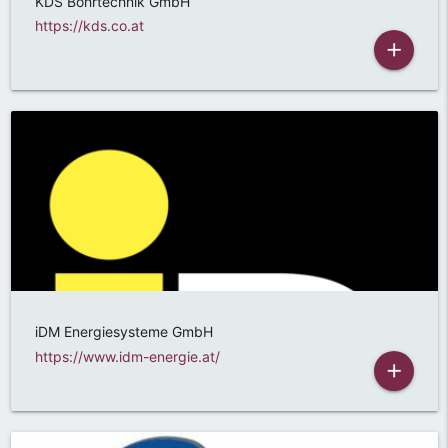
KDS Bohrtechnik GmbH
https://kds.co.at
add
iDM Energiesysteme GmbH
https://www.idm-energie.at/
add