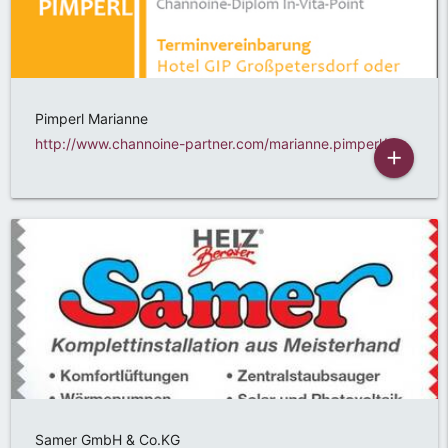
Pimperl Marianne
http://www.channoine-partner.com/marianne.pimperl/
add
Samer GmbH & Co.KG