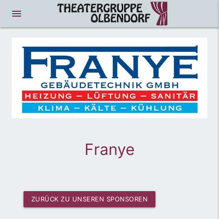
menue
Franye
ZURÜCK ZU UNSEREN SPONSOREN