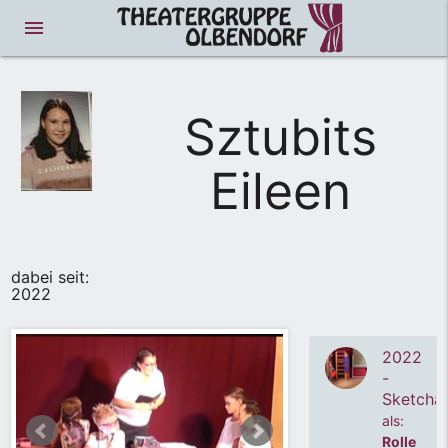
menue
Sztubits
2022 - Sketchabend
Eileen
dabei seit:
2022
2022 - Sketchabend
2022
-
Sketcha
als:
Rolle