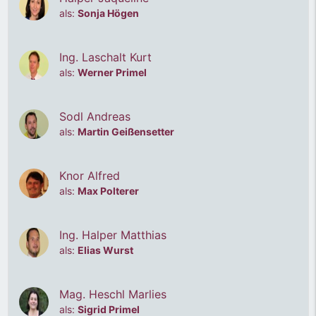
als:
Sonja Högen
2014 - Total durchgedreht
Ing. Laschalt Kurt
als:
Werner Primel
Sodl Andreas
als:
Martin Geißensetter
Knor Alfred
als:
Max Polterer
Ing. Halper Matthias
2014 - Total durchgedreht
als:
Elias Wurst
Mag. Heschl Marlies
als:
Sigrid Primel