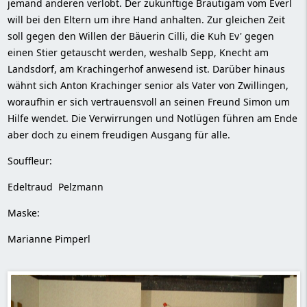
jemand anderen verlobt. Der zukünftige Bräutigam vom Everl
will bei den Eltern um ihre Hand anhalten. Zur gleichen Zeit
soll gegen den Willen der Bäuerin Cilli, die Kuh Ev' gegen
2008 - Hurra, Zwillinge
einen Stier getauscht werden, weshalb Sepp, Knecht am
Landsdorf, am Krachingerhof anwesend ist. Darüber hinaus
wähnt sich Anton Krachinger senior als Vater von Zwillingen,
woraufhin er sich vertrauensvoll an seinen Freund Simon um
Hilfe wendet. Die Verwirrungen und Notlügen führen am Ende
aber doch zu einem freudigen Ausgang für alle.
Souffleur:
Edeltraud Pelzmann
Maske:
Marianne Pimperl
2008 - Hurra, Zwillinge