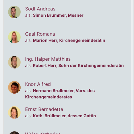
Sodl Andreas
als:
Simon Brummer, Mesner
2012 - Hochwürden auf der Flucht
Gaal Romana
als:
Marion Herr, Kirchengemeinderätin
Ing. Halper Matthias
als:
Robert Herr, Sohn der Kirchengemeinderätin
Knor Alfred
als:
Hermann Brüllmeier, Vors. des
Kirchengemeinderates
Ernst Bernadette
2012 - Hochwürden auf der Flucht
als:
Kathi Brüllmeier, dessen Gattin